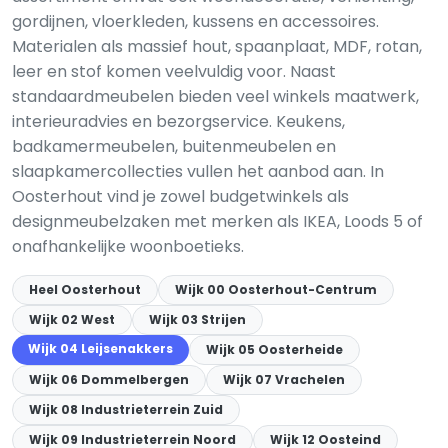
gordijnen, vloerkleden, kussens en accessoires.
Materialen als massief hout, spaanplaat, MDF, rotan,
leer en stof komen veelvuldig voor. Naast
standaardmeubelen bieden veel winkels maatwerk,
interieuradvies en bezorgservice. Keukens,
badkamermeubelen, buitenmeubelen en
slaapkamercollecties vullen het aanbod aan. In
Oosterhout vind je zowel budgetwinkels als
designmeubelzaken met merken als IKEA, Loods 5 of
onafhankelijke woonboetieks.
Heel Oosterhout
Wijk 00 Oosterhout-Centrum
Wijk 02 West
Wijk 03 Strijen
Wijk 04 Leijsenakkers
Wijk 05 Oosterheide
Wijk 06 Dommelbergen
Wijk 07 Vrachelen
Wijk 08 Industrieterrein Zuid
Wijk 09 Industrieterrein Noord
Wijk 12 Oosteind