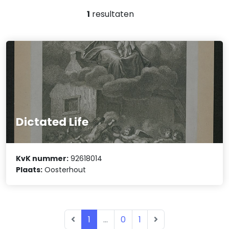
1
resultaten
Dictated Life
KvK nummer:
92618014
Plaats:
Oosterhout
1
...
0
1