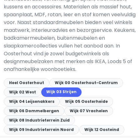
kussens en accessoires. Materialen als massief hout,
spaanplaat, MDF, rotan, leer en stof komen veelvuldig
voor. Naast standaardmeubelen bieden veel winkels
maatwerk, interieuradvies en bezorgservice. Keukens,
badkamermeubelen, buitenmeubelen en
slaapkamercollecties vullen het aanbod aan. In
Oosterhout vind je zowel budgetwinkels als
designmeubelzaken met merken als IKEA, Loods 5 of
onafhankelijke woonboetieks.
Heel Oosterhout
Wijk 00 Oosterhout-Centrum
Wijk 03 Strijen
Wijk 02 West
Wijk 04 Leijsenakkers
Wijk 05 Oosterheide
Wijk 06 Dommelbergen
Wijk 07 Vrachelen
Wijk 08 Industrieterrein Zuid
Wijk 09 Industrieterrein Noord
Wijk 12 Oosteind