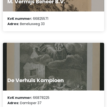
M. Vermijs Beheer B.V.
KvK nummer:
66825571
Adres:
Beneluxweg 33
De Verhuis Kampioen
KvK nummer:
66878225
Adres:
Damloper 37