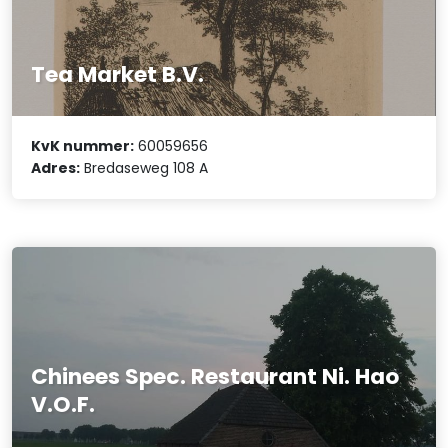
Tea Market B.V.
KvK nummer:
60059656
Adres:
Bredaseweg 108 A
Chinees Spec. Restaurant Ni. Hao
V.O.F.