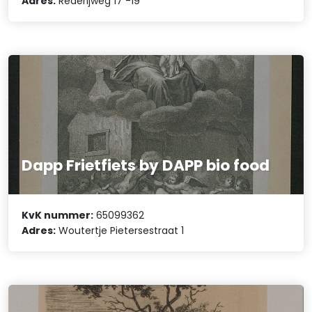
Adres:
Rederijweg 17 -19
Dapp Frietfiets by DAPP bio food
KvK nummer:
65099362
Adres:
Woutertje Pietersestraat 1