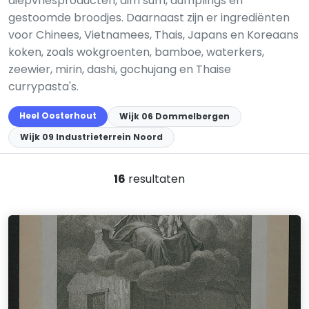
diepvriesproducten, dim sum, dumplings en
gestoomde broodjes. Daarnaast zijn er ingrediënten
voor Chinees, Vietnamees, Thais, Japans en Koreaans
koken, zoals wokgroenten, bamboe, waterkers,
zeewier, mirin, dashi, gochujang en Thaise
currypasta's.
Heel Oosterhout
Wijk 06 Dommelbergen
Wijk 09 Industrieterrein Noord
16
resultaten