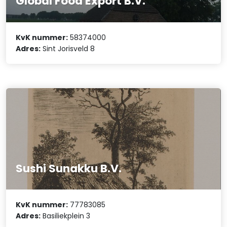
Global Food Export B.V.
KvK nummer:
58374000
Adres:
Sint Jorisveld 8
Sushi Sunakku B.V.
KvK nummer:
77783085
Adres:
Basiliekplein 3