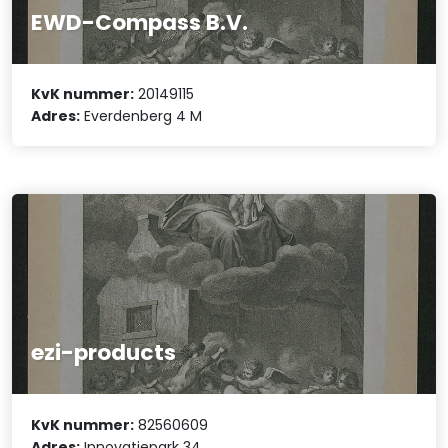
EWD-Compass B.V.
KvK nummer:
20149115
Adres:
Everdenberg 4 M
ezi-products
KvK nummer:
82560609
Adres:
Innovatiepark 34