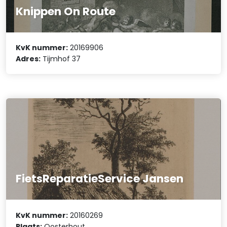
Knippen On Route
KvK nummer:
20169906
Adres:
Tijmhof 37
FietsReparatieService Jansen
KvK nummer:
20160269
Plaats:
Oosterhout