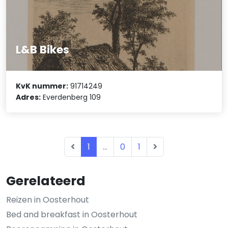
L&B Bikes
KvK nummer:
91714249
Adres:
Everdenberg 109
1
...
0
1
Gerelateerd
Reizen in Oosterhout
Bed and breakfast in Oosterhout