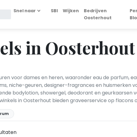
Snel naar
SBI
Wijken
Bedrijven
Pe
Oosterhout
Bl
ls in Oosterhout
ren voor dames en heren, waaronder eau de parfum, eau
ms, niche-geuren, designer-fragrances en huismerken va
ssende bodylotion, showergel, deodorant en geurkaarsen 
 winkels in Oosterhout bieden graveerservice op flacons o
trum
ultaten