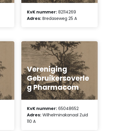
KvK nummer:
82114269
Adres:
Bredaseweg 25 A
Vereniging
r
Gebruikersoverle
g Pharmacom
KvK nummer:
65048652
Adres:
Wilhelminakanaal Zuid
110 A