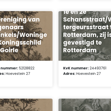
Spanjaardstraa
1e en 2e
reniging van
Schansstraat/
genaars
tergeursstraat 
nkels/Woninge
Rotterdam, zij i
Koningsschild
gevestigd te
 Goirle
Rotterdam
 nummer:
52128822
KvK nummer:
24493761
es:
Hoevestein 27
Adres:
Hoevestein 27