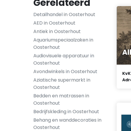
Gerelateerd
Detailhandel in Oosterhout
AED in Oosterhout
Antiek in Oosterhout
Aquariumspeciaalzaken in
Oosterhout
Al
Audiovisuele apparatuur in
Oosterhout
Avondwinkels in Oosterhout
KvK
Aziatische supermarkt in
Adr
Oosterhout
Bedden en matrassen in
Oosterhout
Bedrijfskleding in Oosterhout
Behang en wanddecoraties in
Oosterhout