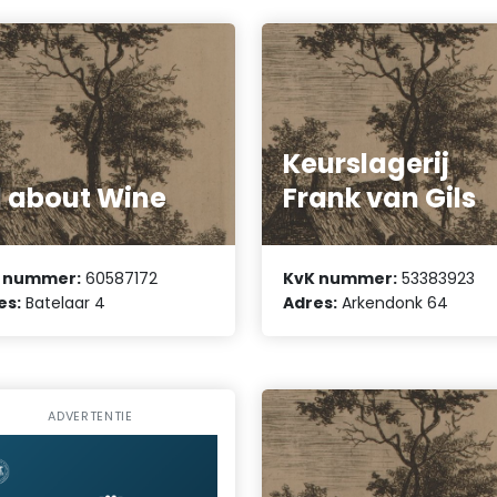
Keurslagerij
l about Wine
Frank van Gils
 nummer:
60587172
KvK nummer:
53383923
es:
Batelaar 4
Adres:
Arkendonk 64
ADVERTENTIE