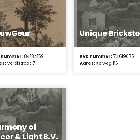
ouwGeur
Unique Bricksto
 nummer:
84184159
KvK nummer:
74619675
es:
Verdistraat 7
Adres:
Keiweg 116
rmony of
cor & Light B.V.