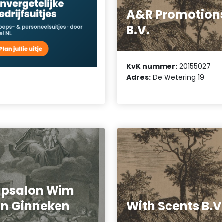
A&R Promotion
B.V.
KvK nummer:
20155027
Adres:
De Wetering 19
apsalon Wim
n Ginneken
With Scents B.V