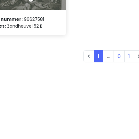
 nummer:
96627581
es:
Zandheuvel 52 B
1
...
0
1