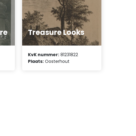
re
Treasure Looks
KvK nummer:
81231822
Plaats:
Oosterhout