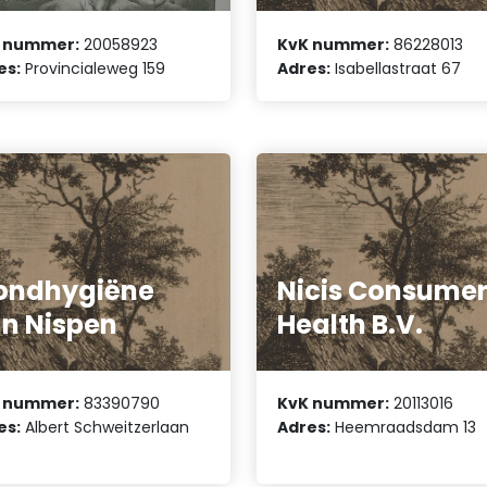
 nummer:
20058923
KvK nummer:
86228013
es:
Provincialeweg 159
Adres:
Isabellastraat 67
ondhygiëne
Nicis Consume
n Nispen
Health B.V.
 nummer:
83390790
KvK nummer:
20113016
es:
Albert Schweitzerlaan
Adres:
Heemraadsdam 13
VVE