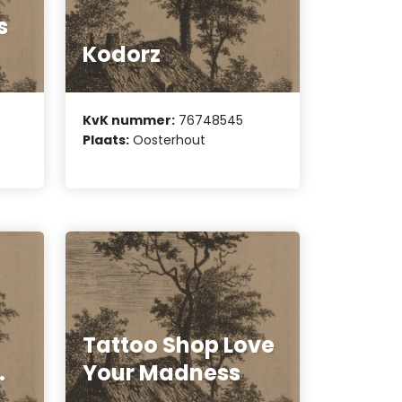
s
Kodorz
KvK nummer:
76748545
Plaats:
Oosterhout
Tattoo Shop Love
.
Your Madness