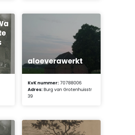
t/
Wa
te
s
aloeverawerkt
KvK nummer:
70788006
Adres:
Burg van Grotenhuisstr
39