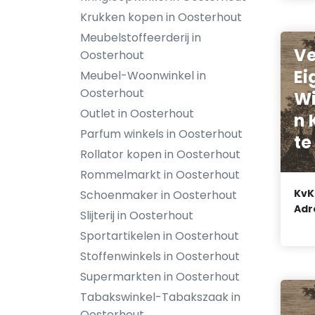
Krukken kopen in Oosterhout
Meubelstoffeerderij in
Ve
Oosterhout
Ei
Meubel-Woonwinkel in
Oosterhout
Wi
Outlet in Oosterhout
n 
Parfum winkels in Oosterhout
te
Rollator kopen in Oosterhout
Rommelmarkt in Oosterhout
KvK
Schoenmaker in Oosterhout
Adr
Slijterij in Oosterhout
Sportartikelen in Oosterhout
Stoffenwinkels in Oosterhout
Supermarkten in Oosterhout
Tabakswinkel-Tabakszaak in
Oosterhout