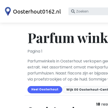
Zoek
op
bedrijfsnaam
of
Parfum winke
KvK
nummer
Pagina 1
Parfumwinkels in Oosterhout verkopen geu
extrait. Het assortiment omvat merkparfu
parfumhuizen. Naast flacons zijn er bijpa
via proefstrookjes of op de huid. Sommige
Heel Oosterhout
Wijk 00 Oosterhout-Cen
18
res