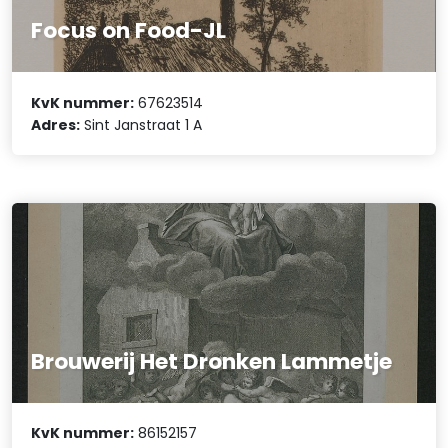
Focus on Food-JL
KvK nummer:
67623514
Adres:
Sint Janstraat 1 A
Brouwerij Het Dronken Lammetje
KvK nummer:
86152157