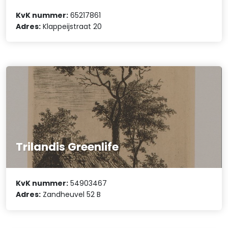
KvK nummer:
65217861
Adres:
Klappeijstraat 20
Trilandis Greenlife
KvK nummer:
54903467
Adres:
Zandheuvel 52 B