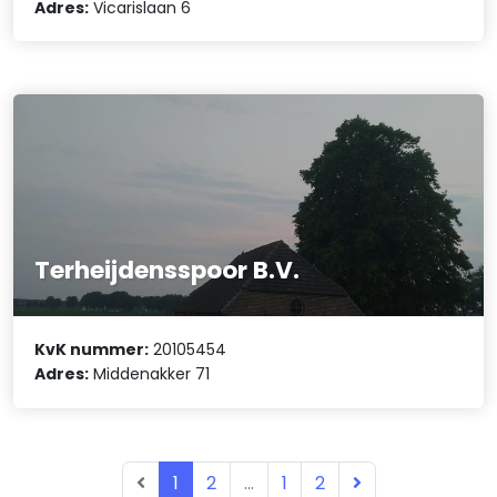
Adres:
Vicarislaan 6
Terheijdensspoor B.V.
KvK nummer:
20105454
Adres:
Middenakker 71
1
2
...
1
2