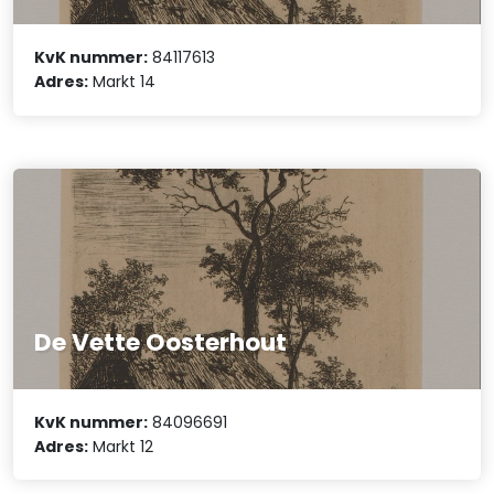
KvK nummer:
84117613
Adres:
Markt 14
De Vette Oosterhout
KvK nummer:
84096691
Adres:
Markt 12