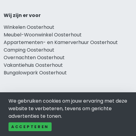
Wij zijn er voor
Winkelen Oosterhout
Meubel-Woonwinkel Oosterhout
Appartementen- en Kamerverhuur Oosterhout
Camping Oosterhout
Overnachten Oosterhout
Vakantiehuis Oosterhout
Bungalowpark Oosterhout
Thema’s
We gebruiken cookies om jouw ervaring met deze
website te verbeteren, tevens om gerichte
Klussenbedrijf Oosterhout
advertenties te tonen.
Notarissen Oosterhout
Taxateurs Oosterhout
ACCEPTEREN
Schoonmaakbedrijf Oosterhout