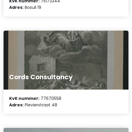
KvK nummer:
75173344
Adres:
Bosuil 19
Cords Consultancy
KvK nummer:
77670558
Adres:
Plevierstraat 48