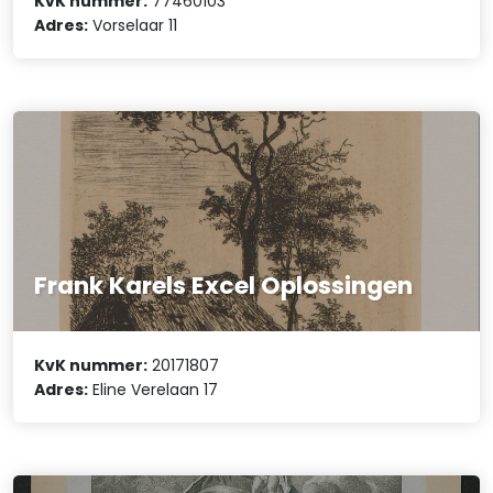
KvK nummer:
77460103
Adres:
Vorselaar 11
Frank Karels Excel Oplossingen
KvK nummer:
20171807
Adres:
Eline Verelaan 17