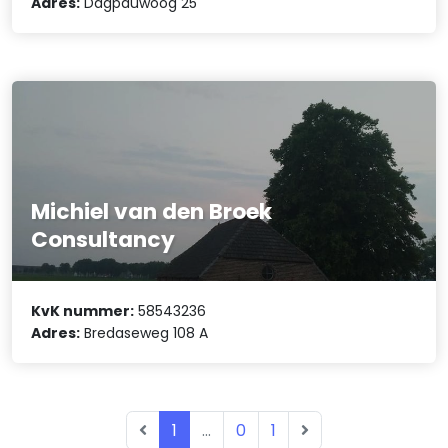
Adres:
Dagpauwoog 25
Michiel van den Broek
Consultancy
KvK nummer:
58543236
Adres:
Bredaseweg 108 A
1
...
0
1