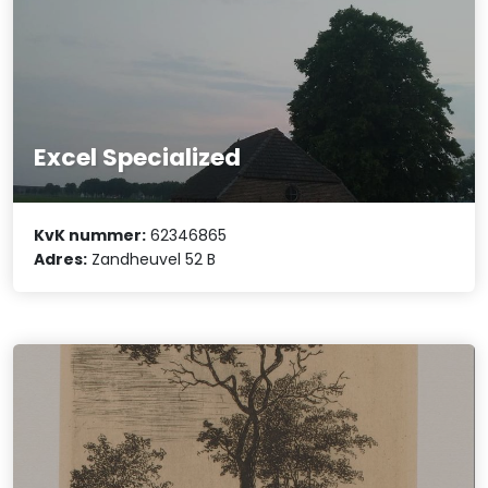
Excel Specialized
KvK nummer:
62346865
Adres:
Zandheuvel 52 B