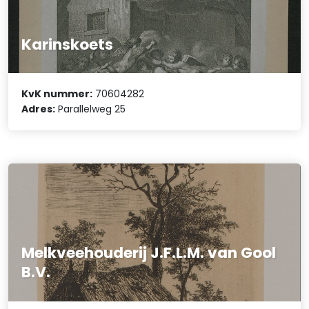
Karinskoets
KvK nummer:
70604282
Adres:
Parallelweg 25
Melkveehouderij J.F.L.M. van Gool
B.V.