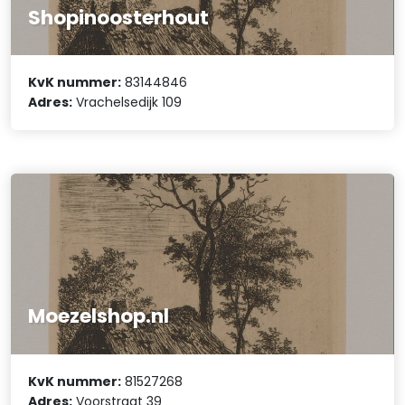
Shopinoosterhout
KvK nummer:
83144846
Adres:
Vrachelsedijk 109
Moezelshop.nl
KvK nummer:
81527268
Adres:
Voorstraat 39