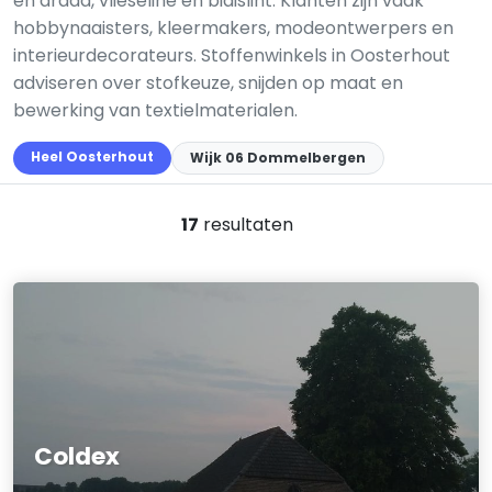
en draad, vlieseline en biaislint. Klanten zijn vaak
hobbynaaisters, kleermakers, modeontwerpers en
interieurdecorateurs. Stoffenwinkels in Oosterhout
adviseren over stofkeuze, snijden op maat en
bewerking van textielmaterialen.
Heel Oosterhout
Wijk 06 Dommelbergen
17
resultaten
Coldex