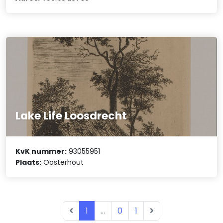
Lake Life Loosdrecht
KvK nummer:
93055951
Plaats:
Oosterhout
1
...
0
1