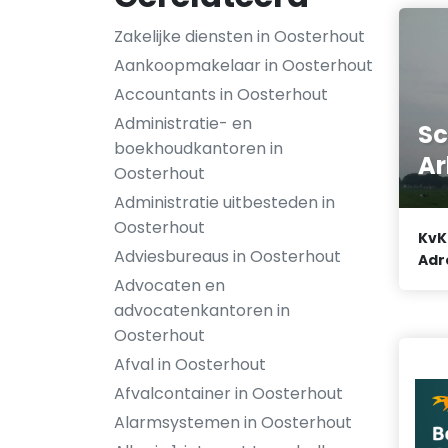
Zakelijke diensten in Oosterhout
Aankoopmakelaar in Oosterhout
Accountants in Oosterhout
Administratie- en
Sc
boekhoudkantoren in
A
Oosterhout
Administratie uitbesteden in
Oosterhout
KvK
Adviesbureaus in Oosterhout
Adr
Advocaten en
advocatenkantoren in
Oosterhout
Afval in Oosterhout
Afvalcontainer in Oosterhout
Alarmsystemen in Oosterhout