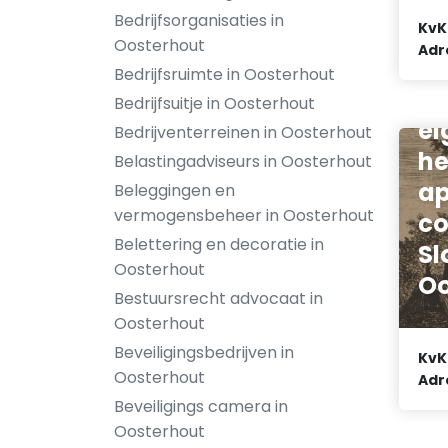
Bedrijfsorganisaties in
KvK
Oosterhout
Adr
Bedrijfsruimte in Oosterhout
Ve
Bedrijfsuitje in Oosterhout
ei
Bedrijventerreinen in Oosterhout
he
Belastingadviseurs in Oosterhout
a
Beleggingen en
vermogensbeheer in Oosterhout
co
Belettering en decoratie in
Sl
Oosterhout
Oo
Bestuursrecht advocaat in
Oosterhout
Beveiligingsbedrijven in
KvK
Oosterhout
Adr
Beveiligings camera in
Oosterhout