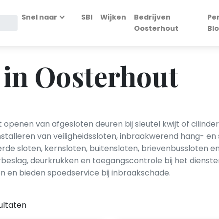
Snel naar
SBI
Wijken
Bedrijven
Pe
Oosterhout
Bl
 in Oosterhout
openen van afgesloten deuren bij sleutel kwijt of cilind
 installeren van veiligheidssloten, inbraakwerend hang- e
de sloten, kernsloten, buitensloten, brievenbussloten e
eurbeslag, deurkrukken en toegangscontrole bij het dien
en en bieden spoedservice bij inbraakschade.
ultaten