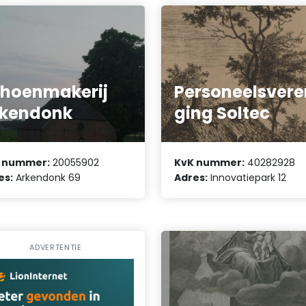
hoenmakerij
Personeelsvere
rkendonk
ging Soltec
 nummer:
20055902
KvK nummer:
40282928
es:
Arkendonk 69
Adres:
Innovatiepark 12
ADVERTENTIE