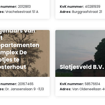
 nummer:
20121813
KvK nummer:
40281939
es:
Vrachelsestraat 51 A
Adres:
Burggraafstraat 21
reniging van
genaars van
t
ppartementen
mplex De
otjes te
sterhout
Slotjesveld B.V.
 nummer:
20167465
KvK nummer:
58576614
es:
Dr. Janssenslaan 9 -11,13
Adres:
Van Oldeneellaan 4