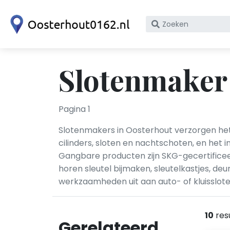
Zoek
op
bedrijfsnaam
of
Slotenmaker
KvK
nummer
Pagina 1
Slotenmakers in Oosterhout verzorgen het 
cilinders, sloten en nachtschoten, en het
Gangbare producten zijn SKG-gecertificeer
horen sleutel bijmaken, sleutelkastjes, d
werkzaamheden uit aan auto- of kluis­slot
10
res
Gerelateerd