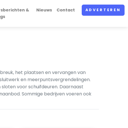
rsberichten &
Nieuws
Contact
ADVERTEREN
ogs
erbreuk, het plaatsen en vervangen van
n sluitwerk en meerpuntsvergrendelingen.
n sloten voor schuifdeuren. Daarnaast
stenaanbod. Sommige bedrijven voeren ook