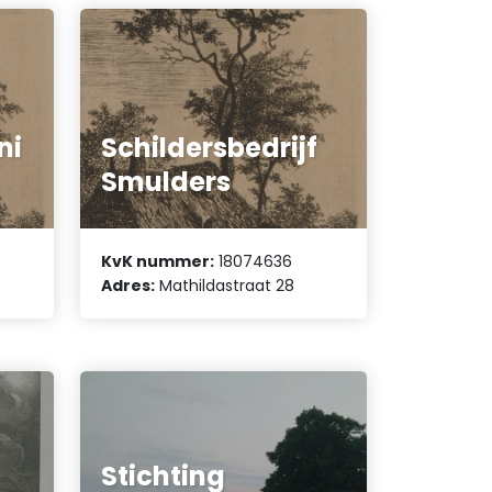
ni
Schildersbedrijf
Smulders
KvK nummer:
18074636
Adres:
Mathildastraat 28
Stichting