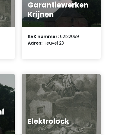
Garantiewerken
s
Krijnen
KvK nummer:
62132059
Adres:
Heuvel 23
ni
Elektrolock