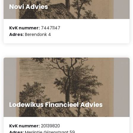
Novi Advies
KvK nummer:
74471147
Adres:
Berendonk 4
Lodewikus Financieel Advies
KvK nummer:
20139820
Adres:
Merijntje Gijzenstraat 59