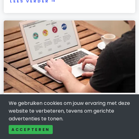
LEES VERDER
We gebruiken cookies om jouw ervaring met deze
Laat jouw bedrijf stralen met
website te verbeteren, tevens om gerichte
webdesign in Oosterhout
advertenties te tonen.
31 oktober 2024
ACCEPTEREN
In de competitieve wereld van vandaag is een sterke