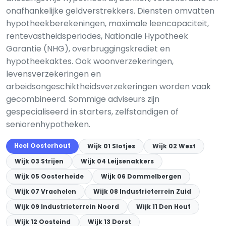
onafhankelijke geldverstrekkers. Diensten omvatten
hypotheekberekeningen, maximale leencapaciteit,
rentevastheidsperiodes, Nationale Hypotheek
Garantie (NHG), overbruggingskrediet en
hypotheekaktes. Ook woonverzekeringen,
levensverzekeringen en
arbeidsongeschiktheidsverzekeringen worden vaak
gecombineerd. Sommige adviseurs zijn
gespecialiseerd in starters, zelfstandigen of
seniorenhypotheken.
Heel Oosterhout
Wijk 01 Slotjes
Wijk 02 West
Wijk 03 Strijen
Wijk 04 Leijsenakkers
Wijk 05 Oosterheide
Wijk 06 Dommelbergen
Wijk 07 Vrachelen
Wijk 08 Industrieterrein Zuid
Wijk 09 Industrieterrein Noord
Wijk 11 Den Hout
Wijk 12 Oosteind
Wijk 13 Dorst