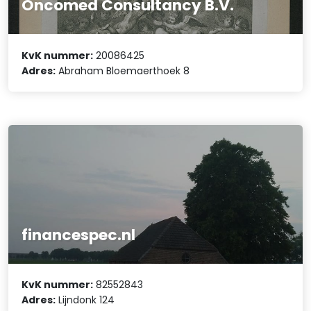
Oncomed Consultancy B.V.
KvK nummer:
20086425
Adres:
Abraham Bloemaerthoek 8
financespec.nl
KvK nummer:
82552843
Adres:
Lijndonk 124