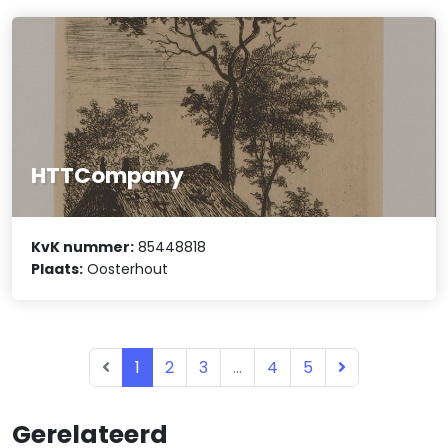
HTTCompany
KvK nummer:
85448818
Plaats:
Oosterhout
1
2
3
...
4
5
Gerelateerd