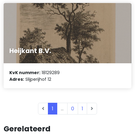
Heijkant B.V.
KvK nummer:
18129289
Adres:
Slijperijhof 12
1
...
0
1
Gerelateerd