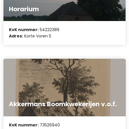
Horarium
KvK nummer:
54222389
Adres:
Korte Voren 5
Akkermans Boomkwekerijen v.o.f.
KvK nummer:
73526940