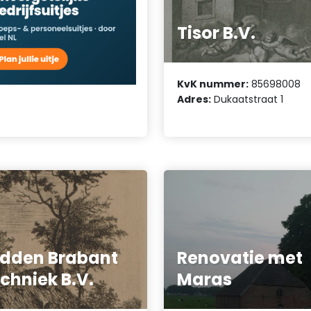
Tisor B.V.
KvK nummer:
85698008
Adres:
Dukaatstraat 1
dden Brabant
Renovatie met
chniek B.V.
Maras