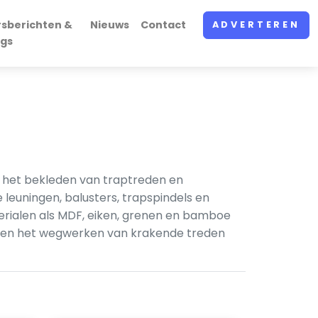
rsberichten &
Nieuws
Contact
ADVERTEREN
ogs
 het bekleden van traptreden en
 leuningen, balusters, trapspindels en
erialen als MDF, eiken, grenen en bamboe
n en het wegwerken van krakende treden