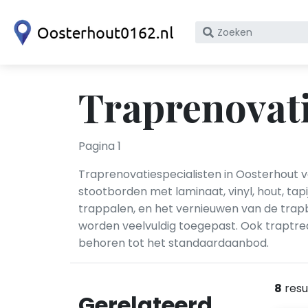
Zoek
op
bedrijfsnaam
of
Traprenovati
KvK
nummer
Pagina 1
Traprenovatiespecialisten in Oosterhout
stootborden met laminaat, vinyl, hout, tap
trappalen, en het vernieuwen van de trap
worden veelvuldig toegepast. Ook traptr
behoren tot het standaardaanbod.
8
resu
Gerelateerd