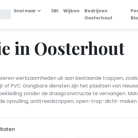
Snel naar
SBI
Wijken
Bedrijven
Pe
Oosterhout
Bl
e in Oosterhout
 voeren werkzaamheden uit aan bestaande trappen, zoals
ijt of PVC. Gangbare diensten zijn het plaatsen van nieuwe
bekleding zonder de draagconstructie te vervangen. Mat
ede opvulling, antitreedstrippen, open-trap-dicht-make
ltaten