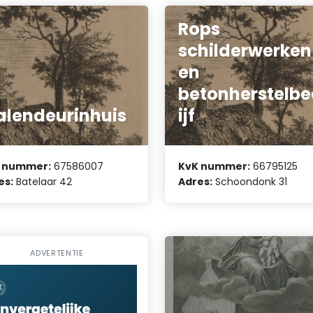
Rops
schilderwerken
en
betonherstelbe
alendeurinhuis
ijf
 nummer:
67586007
KvK nummer:
66795125
es:
Batelaar 42
Adres:
Schoondonk 31
ADVERTENTIE