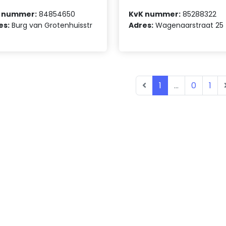
 nummer:
84854650
KvK nummer:
85288322
es:
Burg van Grotenhuisstr
Adres:
Wagenaarstraat 25
1
...
0
1