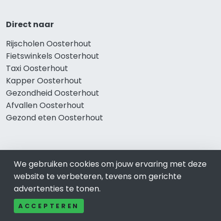
Direct naar
Rijscholen Oosterhout
Fietswinkels Oosterhout
Taxi Oosterhout
Kapper Oosterhout
Gezondheid Oosterhout
Afvallen Oosterhout
Gezond eten Oosterhout
Bekend in Oosterhout
We gebruiken cookies om jouw ervaring met deze
website te verbeteren, tevens om gerichte
Restaurants Oosterhout
advertenties te tonen.
Catering Oosterhout
Schoonheidssalon Oosterhout
ACCEPTEREN
Tandartspraktijken Oosterhout