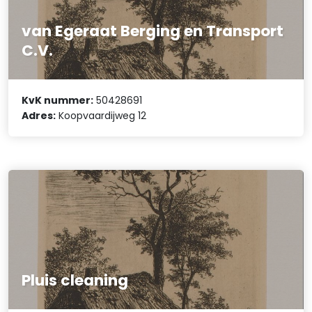
van Egeraat Berging en Transport
C.V.
KvK nummer:
50428691
Adres:
Koopvaardijweg 12
Pluis cleaning