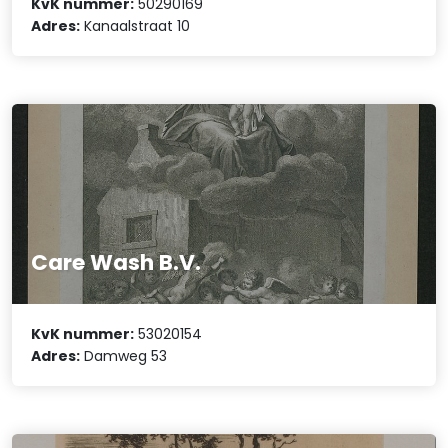
KvK nummer:
50290169
Adres:
Kanaalstraat 10
Care Wash B.V.
KvK nummer:
53020154
Adres:
Damweg 53