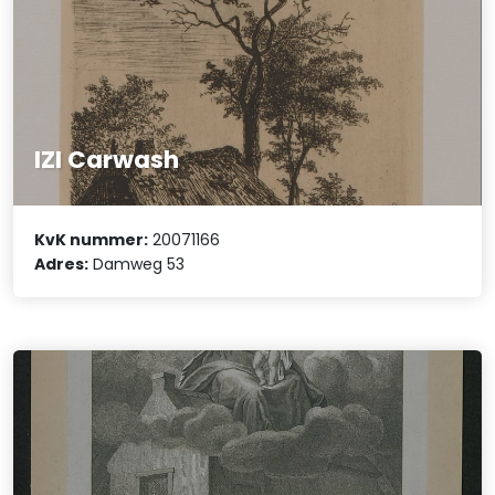
IZI Carwash
KvK nummer:
20071166
Adres:
Damweg 53