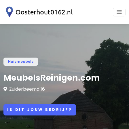
Huismeubels
MeubelsReinigen.com
Zuiderbeemd 16
IS DIT JOUW BEDRIJF?