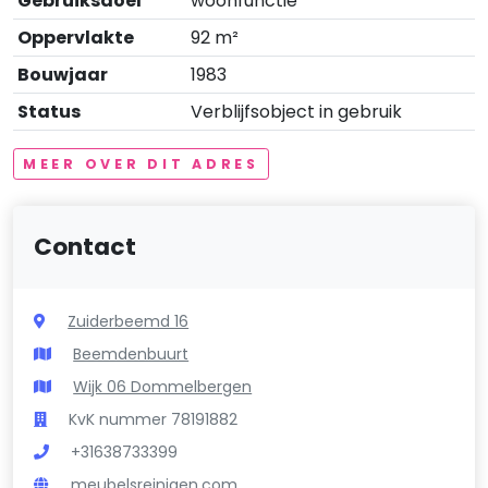
Gebruiksdoel
woonfunctie
Oppervlakte
92 m²
Bouwjaar
1983
Status
Verblijfsobject in gebruik
MEER OVER DIT ADRES
Contact
Zuiderbeemd 16
Beemdenbuurt
Wijk 06 Dommelbergen
KvK nummer 78191882
+31638733399
meubelsreinigen.com