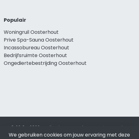
Populair
Woningruil Oosterhout
Prive Spa-Sauna Oosterhout
Incassobureau Oosterhout
Bedrijfsruimte Oosterhout
Ongediertebestrijding Oosterhout
© 2019 - 2026 Realisatie en SEO door
SEO-bureau
Lion
Internet. Betaal alleen voor bewezen resultaten?
SEO
We gebruiken cookies om jouw ervaring met deze