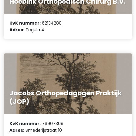
Hoebink Orthopedisch Chirurg B.V.
KvK nummer:
62134280
Adres:
Tegula 4
Jacobs Orthopedagogen Praktijk
(JOP)
KvK nummer:
76907309
Adres:
Smederijstraat 10