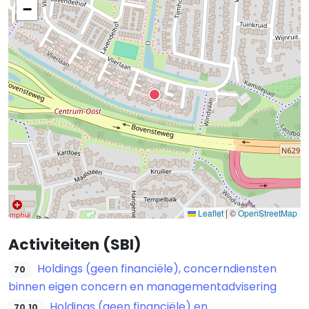
−
Leaflet
|
©
OpenStreetMap
Activiteiten (SBI)
Holdings (geen financiële), concerndiensten
70
binnen eigen concern en managementadvisering
Holdings (geen financiële) en
70.10