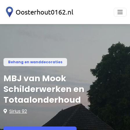
Behang en wanddecoraties
MBJ van Mook
Schilderwerken en
Totaalonderhoud
Sirius 92