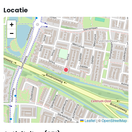
Locatie
+
−
Leaflet
|
©
OpenStreetMap